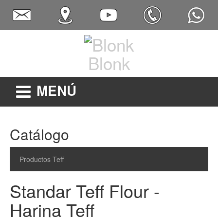
Blonk
MENÚ
Catálogo
Productos Teff
Standar Teff Flour -
Harina Teff