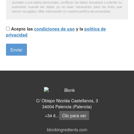
acceder a sus datos personales, rectificar los datos inexactos o solicitar su
supresión cuando los datos ya no sean necesarios para los fines que
fueron recogidos. Más información en nuestra política de privacidad.
Acepto las
condiciones de uso
y la
política de
privacidad
C/ Obispo Nicolás Castellanos, 3
34004 Palencia (Palencia)
+34 6...
Clic para ver
blonkingredients.com